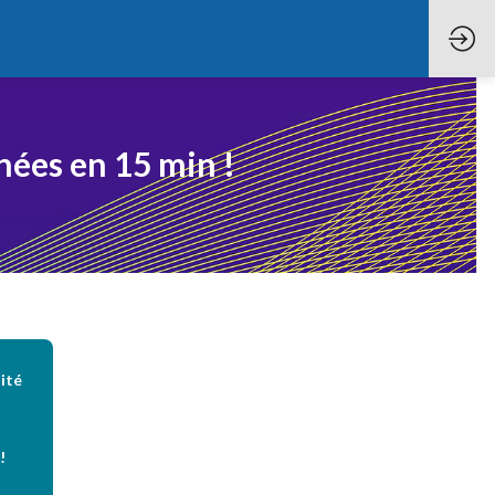
nnées en 15 min !
ité
!