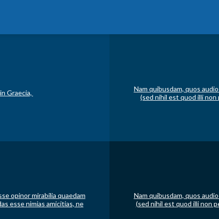
Nam quibusdam, quos audio s
in Graecia,
(sed nihil est quod illi no
sse opinor mirabilia quaedam
Nam quibusdam, quos audio s
das esse nimias amicitias, ne
(sed nihil est quod illi non