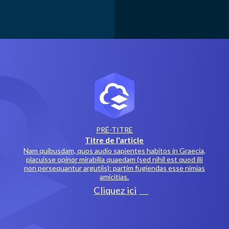
PRÉ-TITRE
Titre de l'article
Nam quibusdam, quos audio sapientes habitos in Graecia,
placuisse opinor mirabilia quaedam (sed nihil est quod illi
non persequantur argutiis): partim fugiendas esse nimias
amicitias.
Cliquez ici