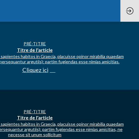
PRÉ-TITRE
Titre de l'article
apientes habitos in Graecia, placuisse opinor mirabilia quaedam
n persequantur argutiis): partim fugiendas esse nimias amicitias.
Cliquez ici
PRÉ-TITRE
Titre de l'article
apientes habitos in Graecia, placuisse opinor mirabilia quaedam
 persequantur argutiis): partim fugiendas esse nimias amicitias, ne
necesse sit unum sollicitum