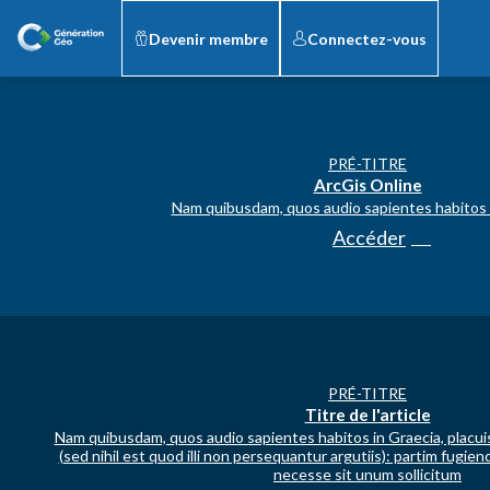
Devenir membre
Connectez-vous
PRÉ-TITRE
ArcGis Online
Nam quibusdam, quos audio sapientes habitos 
Accéder
PRÉ-TITRE
Titre de l'article
Nam quibusdam, quos audio sapientes habitos in Graecia, placui
(sed nihil est quod illi non persequantur argutiis): partim fugien
necesse sit unum sollicitum