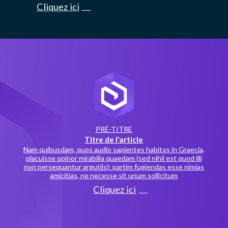
Cliquez ici
PRÉ-TITRE
Titre de l'article
Nam quibusdam, quos audio sapientes habitos in Graecia,
placuisse opinor mirabilia quaedam (sed nihil est quod illi
non persequantur argutiis): partim fugiendas esse nimias
amicitias, ne necesse sit unum sollicitum
Cliquez ici