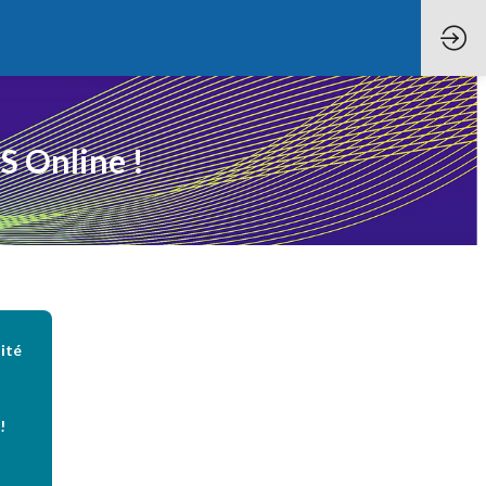
S Online !
ité
!